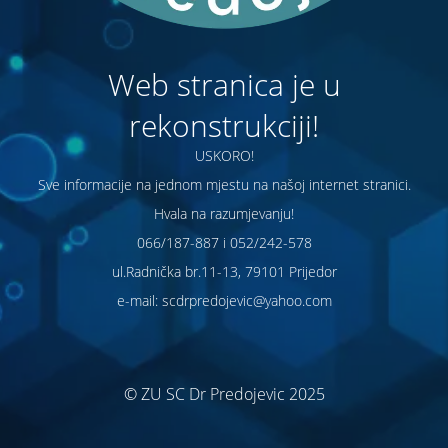
Web stranica je u
rekonstrukciji!
USKORO!
Sve informacije na jednom mjestu na našoj internet stranici.
Hvala na razumjevanju!
066/187-887 i 052/242-578
ul.Radnička br.11-13, 79101 Prijedor
e-mail: scdrpredojevic@yahoo.com
© ZU SC Dr Predojevic 2025